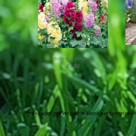
Alc
stokroos éénjarig
€ 1,50
**de zaden zijn verpakt in kleine pergamijnzakjes