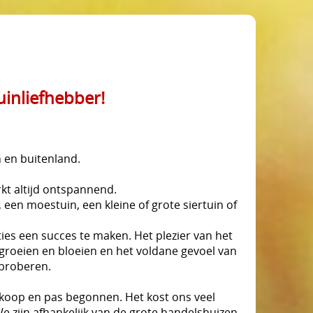
inliefhebber!
 en buitenland.
kt altijd ontspannend.
 een moestuin, een kleine of grote siertuin of
ies een succes te maken. Het plezier van het
groeien en bloeien en het voldane gevoel van
 proberen.
dkoop en pas begonnen. Het kost ons veel
e zijn afhankelijk van de grote handelshuizen,