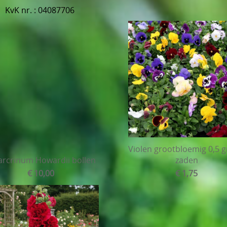
087706
Violen grootbloemig 0,5 g
rcrinum Howardii bollen
zaden
€ 10,00
€ 1,75