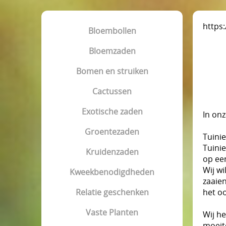
https
Bloembollen
Bloemzaden
Bomen en struiken
Cactussen
Exotische zaden
In on
Groentezaden
Tuinie
Tuinie
Kruidenzaden
op ee
Wij wi
Kweekbenodigdheden
zaaie
Relatie geschenken
het o
Vaste Planten
Wij h
moeite