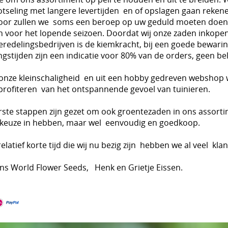
otseling met langere levertijden en of opslagen gaan reken
oor zullen we soms een beroep op uw geduld moeten doen. E
 voor het lopende seizoen. Doordat wij onze zaden inkopen
eredelingsbedrijven is de kiemkracht, bij een goede bewarin
ngstijden zijn een indicatie voor 80% van de orders, geen bel
onze kleinschaligheid en uit een hobby gedreven webshop w
 profiteren van het ontspannende gevoel van tuinieren.
rste stappen zijn gezet om ook groentezaden in ons assorti
 keuze in hebben, maar wel eenvoudig en goedkoop.
relatief korte tijd die wij nu bezig zijn hebben we al veel 
s World Flower Seeds, Henk en Grietje Eissen.