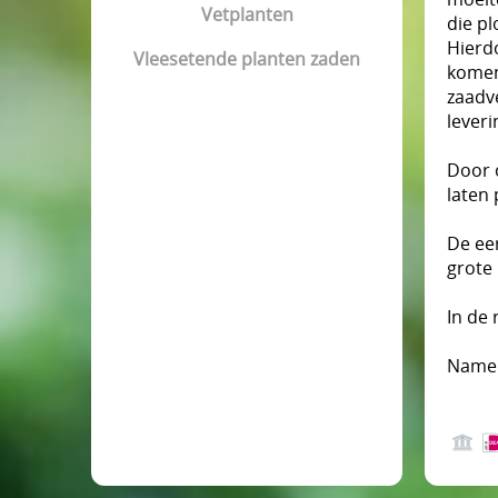
Vetplanten
die pl
Hierd
Vleesetende planten zaden
komen
zaadv
leveri
Door 
laten
De ee
grote
In de 
Namen