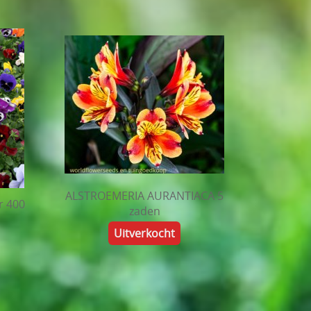
ALSTROEMERIA AURANTIACA 5
r 400
zaden
Uitverkocht