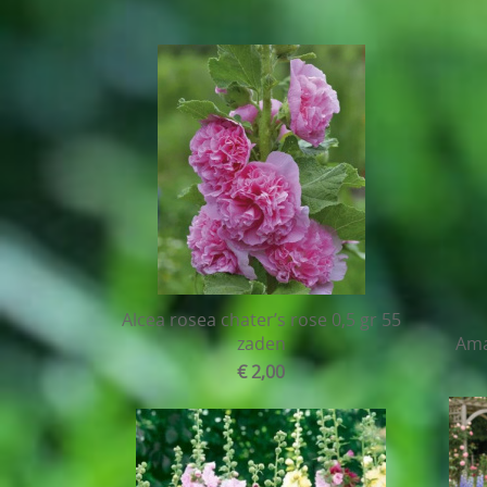
KvK nr. : 04
Alcea rosea chater’s rose 0,5 gr 55
zaden
Ama
€ 2,00