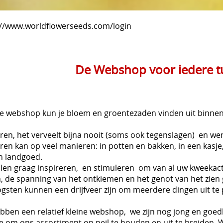
://www.worldflowerseeds.com/login
De Webshop voor iedere tu
ze webshop kun je bloem en groentezaden vinden uit binnen
ren, het verveelt bijna nooit (soms ook tegenslagen) en wer
ren kan op veel manieren: in potten en bakken, in een kasje,
n landgoed.
llen graag inspireren, en stimuleren om van al uw kweekact
n, de spanning van het ontkiemen en het genot van het zien 
ogsten kunnen een drijfveer zijn om meerdere dingen uit te
ebben een relatief kleine webshop, we zijn nog jong en goe
 om ons assortiment op peil te houden en uit te breiden. W