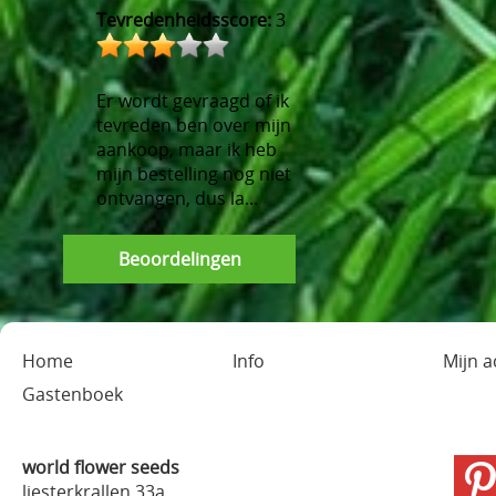
Tevredenheidsscore:
3
Er wordt gevraagd of ik
tevreden ben over mijn
aankoop, maar ik heb
mijn bestelling nog niet
ontvangen, dus la...
Beoordelingen
Home
Info
Mijn 
Gastenboek
world flower seeds
liesterkrallen 33a