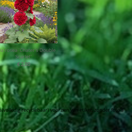
ea rosea 'Chater's Double
Scarlet'
€ 2,00
(volledig recyclebaar) voorzien van etiket, zonder foto's