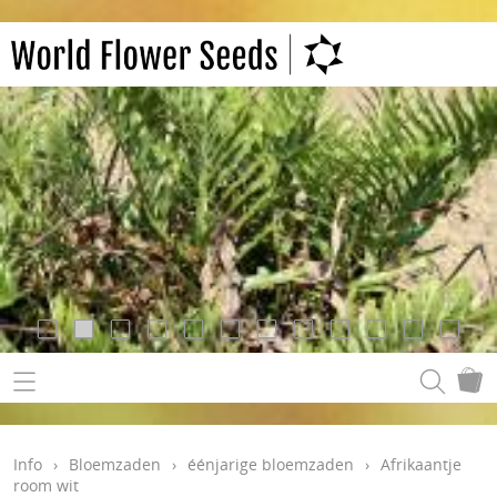
Info
›
Bloemzaden
›
éénjarige bloemzaden
›
Afrikaantje
room wit