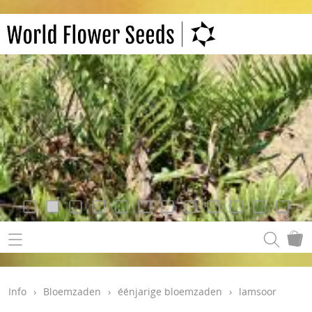
Info
›
Bloemzaden
›
éénjarige bloemzaden
›
lamsoor