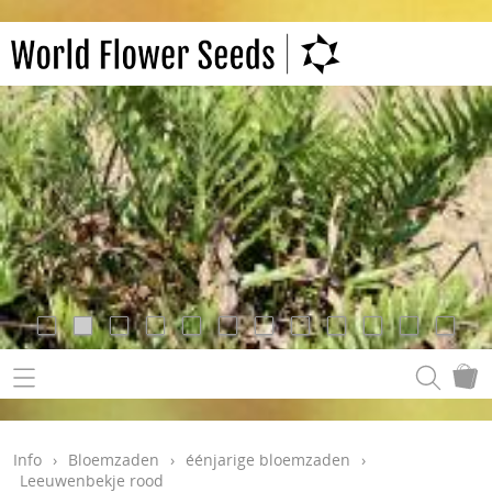
Info
›
Bloemzaden
›
éénjarige bloemzaden
›
Leeuwenbekje rood