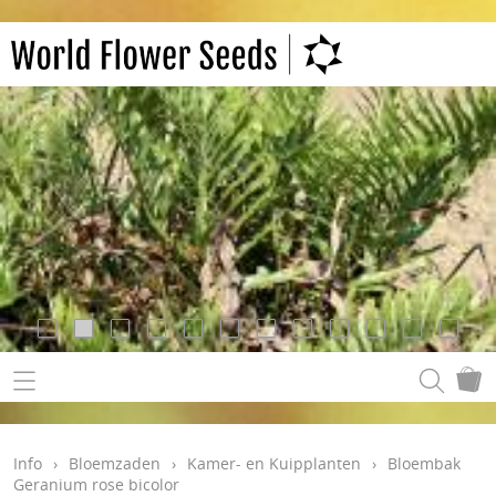
Info
›
Bloemzaden
›
Kamer- en Kuipplanten
›
Bloembak
Geranium rose bicolor