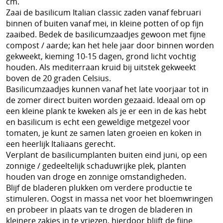
cm.
Zaai de basilicum Italian classic zaden vanaf februari
binnen of buiten vanaf mei, in kleine potten of op fijn
zaaibed. Bedek de basilicumzaadjes gewoon met fijne
compost / aarde; kan het hele jaar door binnen worden
gekweekt, kieming 10-15 dagen, grond licht vochtig
houden. Als mediterraan kruid bij uitstek gekweekt
boven de 20 graden Celsius.
Basilicumzaadjes kunnen vanaf het late voorjaar tot in
de zomer direct buiten worden gezaaid. Ideaal om op
een kleine plank te kweken als je er een in de kas hebt
en basilicum is echt een geweldige metgezel voor
tomaten, je kunt ze samen laten groeien en koken in
een heerlijk Italiaans gerecht.
Verplant de basilicumplanten buiten eind juni, op een
zonnige / gedeeltelijk schaduwrijke plek, planten
houden van droge en zonnige omstandigheden.
Blijf de bladeren plukken om verdere productie te
stimuleren. Oogst in massa net voor het bloemwringen
en probeer in plaats van te drogen de bladeren in
kleinere zakjes in te vriezen, hierdoor blijft de fijne