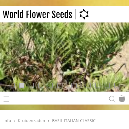
Info
›
Kruidenzaden
›
BASIL ITALIAN CLASSIC