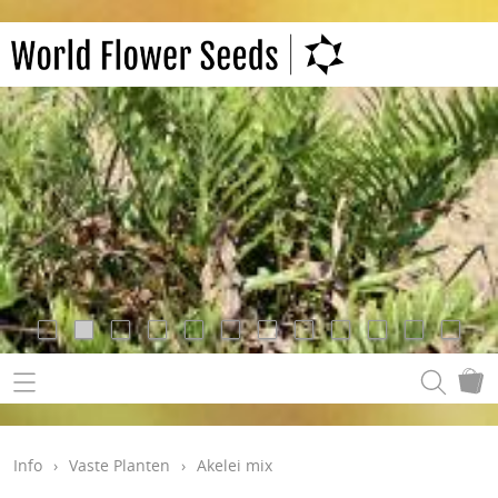
Info
›
Vaste Planten
›
Akelei mix